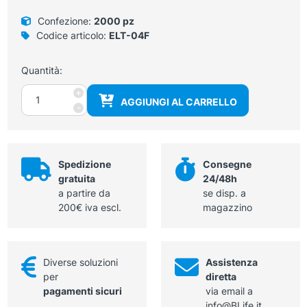
Confezione:
2000 pz
Codice articolo:
ELT-04F
Quantità:
Elettrodi
+
AGGIUNGI AL CARRELLO
adesivi
-
con
gel
per
ECG
Spedizione
Consegne
a
gratuita
24/48h
riposo,
a partire da
se disp. a
sotto
200€ iva escl.
magazzino
sforzo,
holter
28x44
Diverse soluzioni
Assistenza
mm
per
diretta
quantità
pagamenti sicuri
via email a
info@BLife.it