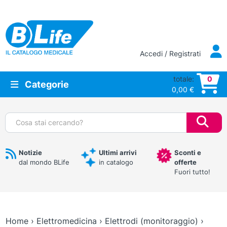
Vai al contenuto principale
Accedi / Registrati
totale:
0
Categorie
0,00
€
Cerca:
Notizie
Ultimi arrivi
Sconti e
dal mondo BLife
in catalogo
offerte
Fuori tutto!
Home
›
Elettromedicina
›
Elettrodi (monitoraggio)
›