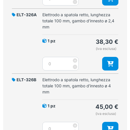
ad
-
gambo
ansa
d'innesto
a
ELT-326A
Elettrodo a spatola retto, lunghezza
ø
filo
totale 100 mm, gambo d'innesto ø 2,4
2,4
ø
mm
mm
5
quantità
mm,
1 pz
38,30
€
lunghezza
(iva esclusa)
totale
100
Elettrodo
+
mm,
a
-
gambo
spatola
d'innesto
retto,
ELT-326B
Elettrodo a spatola retto, lunghezza
ø
lunghezza
totale 100 mm, gambo d'innesto ø 4
4
totale
mm
mm
100
quantità
mm,
1 pz
45,00
€
gambo
(iva esclusa)
d'innesto
ø
Elettrodo
+
2,4