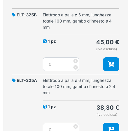
ELT-325B
Elettrodo a palla ø 6 mm, lunghezza
totale 100 mm, gambo d'innesto ø 4
mm
1 pz
45,00
€
(iva esclusa)
Elettrodo
+
a
-
palla
ø
ELT-325A
Elettrodo a palla ø 6 mm, lunghezza
6
totale 100 mm, gambo d'innesto ø 2,4
mm,
mm
lunghezza
totale
1 pz
38,30
€
100
(iva esclusa)
mm,
gambo
Elettrodo
+
d'innesto