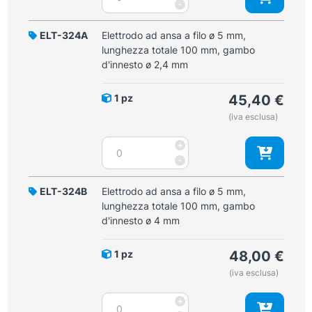
a
-
ø
palla
4
ø
ELT-324A
Elettrodo ad ansa a filo ø 5 mm,
mm
6
lunghezza totale 100 mm, gambo
quantità
mm,
d'innesto ø 2,4 mm
lunghezza
totale
1 pz
45,40
€
100
(iva esclusa)
mm,
gambo
Elettrodo
+
d'innesto
ad
-
ø
ansa
2,4
a
ELT-324B
Elettrodo ad ansa a filo ø 5 mm,
mm
filo
lunghezza totale 100 mm, gambo
quantità
ø
d'innesto ø 4 mm
5
mm,
1 pz
48,00
€
lunghezza
(iva esclusa)
totale
100
Elettrodo
+
mm,