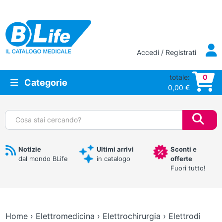
Vai al contenuto principale
Accedi / Registrati
totale:
0
Categorie
0,00
€
Cerca:
Notizie
Ultimi arrivi
Sconti e
dal mondo BLife
in catalogo
offerte
Fuori tutto!
Home
›
Elettromedicina
›
Elettrochirurgia
›
Elettrodi