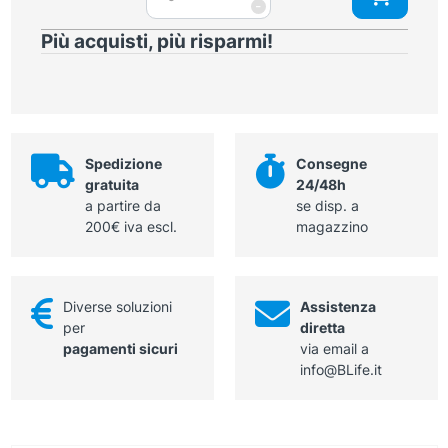
a
-
mm
spatola
quantità
Più acquisti, più risparmi!
retto,
lunghezza
totale
100
mm,
gambo
Spedizione
Consegne
d'innesto
gratuita
24/48h
ø
a partire da
se disp. a
4
200€ iva escl.
magazzino
mm
quantità
Diverse soluzioni
Assistenza
per
diretta
pagamenti sicuri
via email a
info@BLife.it