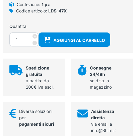
Confezione:
1 pz
Codice articolo:
LDS-47X
Quantità:
Etichette
+
AGGIUNGI AL CARRELLO
di
-
viraggio
autoclavabili
750
etichette
Spedizione
Consegne
in
gratuita
24/48h
1
a partire da
se disp. a
rotolo
200€ iva escl.
magazzino
quantità
Diverse soluzioni
Assistenza
per
diretta
pagamenti sicuri
via email a
info@BLife.it