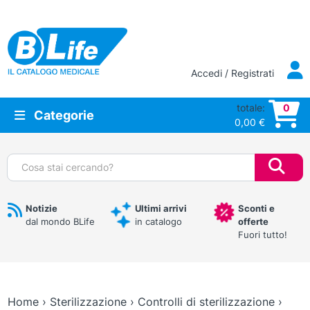
Vai al contenuto principale
Accedi / Registrati
totale:
0
Categorie
0,00
€
Cerca:
Notizie
Ultimi arrivi
Sconti e
dal mondo BLife
in catalogo
offerte
Fuori tutto!
Home
›
Sterilizzazione
›
Controlli di sterilizzazione
›