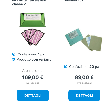
kit contenitore e test
Bowie&Dick
classe 2
Confezione:
1 pz
Prodotto
con varianti
Confezione:
20 pz
A partire da:
169,00
€
89,00
€
(iva esclusa)
(iva esclusa)
DETTAGLI
DETTAGLI