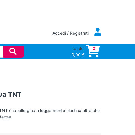
Accedi / Registrati
totale:
0
0,00
€
iva TNT
n TNT è ipoallergica e leggermente elastica oltre che
ltezze.