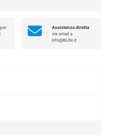
metri
cm
quantità
lunghezza
10
metri
 per
Assistenza diretta
quantità
i
via email a
info@BLife.it