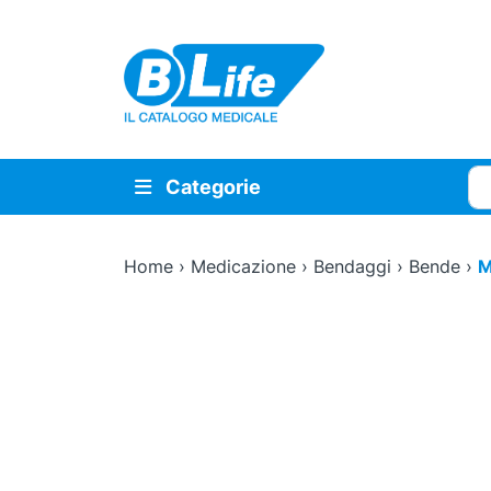
Vai al contenuto principale
Cer
Categorie
Home
›
Medicazione
›
Bendaggi
›
Bende
›
M