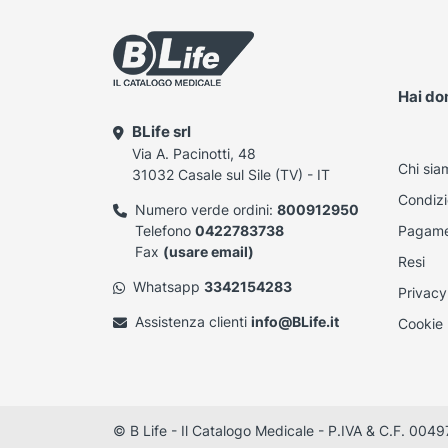
Hai d
BLife srl
Via A. Pacinotti, 48
Chi sia
31032 Casale sul Sile (TV) - IT
Condizi
Numero verde ordini:
800912950
Telefono
0422783738
Pagame
Fax
(usare email)
Resi
Whatsapp
3342154283
Privacy
Assistenza clienti
info@BLife.it
Cookie 
© B Life - Il Catalogo Medicale - P.IVA & C.F. 0