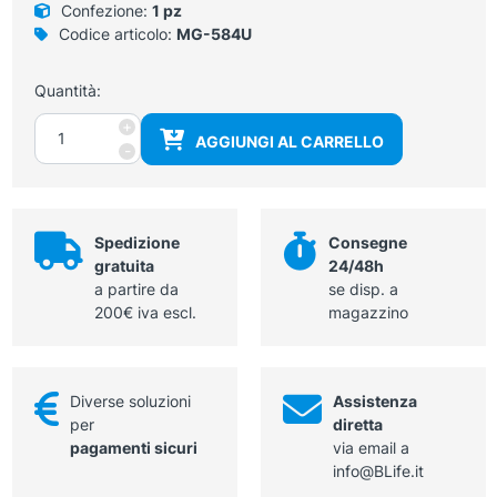
Confezione:
1 pz
Codice articolo:
MG-584U
Quantità:
Forbice
+
AGGIUNGI AL CARRELLO
ad
-
uncino
con
movimento
singolo
Spedizione
Consegne
ø
gratuita
24/48h
2,3
a partire da
se disp. a
mm
200€ iva escl.
magazzino
7
FR
lunghezza
Diverse soluzioni
Assistenza
400
per
diretta
mm
pagamenti sicuri
via email a
quantità
info@BLife.it