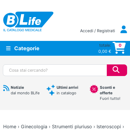
Vai al contenuto principale
Accedi / Registrati
totale:
0
Categorie
0,00
€
Cerca:
Notizie
Ultimi arrivi
Sconti e
dal mondo BLife
in catalogo
offerte
Fuori tutto!
Home
›
Ginecologia
›
Strumenti pluriuso
›
Isteroscopi
›