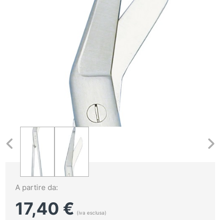
A partire da:
17,40
€
(iva esclusa)