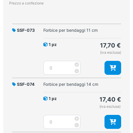
Prezzo a confezione
SSF-073
Forbice per bendaggi 11 cm
1 pz
17,70
€
(iva esclusa)
Forbice
+
per
-
bendaggi
11
SSF-074
Forbice per bendaggi 14 cm
cm
quantità
1 pz
17,40
€
(iva esclusa)
Forbice
+
per
-
bendaggi