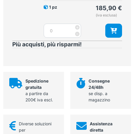
tungsteno
1 pz
185,90
€
quantità
(iva esclusa)
Forbice
+
per
-
bendaggi
Più acquisti, più risparmi!
18
cm
in
tungsteno
quantità
Spedizione
Consegne
gratuita
24/48h
a partire da
se disp. a
200€ iva escl.
magazzino
Diverse soluzioni
Assistenza
per
diretta