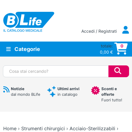
Vai al contenuto principale
Accedi / Registrati
totale:
0
Categorie
0,00
€
Cerca:
Notizie
Ultimi arrivi
Sconti e
dal mondo BLife
in catalogo
offerte
Fuori tutto!
Home
›
Strumenti chirurgici
›
Acciaio-Sterilizzabili
›