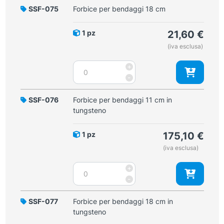
14
SSF-075
Forbice per bendaggi 18 cm
cm
quantità
1 pz
21,60
€
(iva esclusa)
Forbice
+
per
-
bendaggi
18
SSF-076
Forbice per bendaggi 11 cm in
cm
tungsteno
quantità
1 pz
175,10
€
(iva esclusa)
Forbice
+
per
-
bendaggi
11
SSF-077
Forbice per bendaggi 18 cm in
cm
tungsteno
in