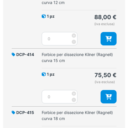
(Ragnell)
curva 12 cm
retta
15
1 pz
88,00
€
cm
(iva esclusa)
quantità
Forbice
+
per
-
dissezione
Kilner
DCP-414
Forbice per dissezione Kilner (Ragnell)
(Ragnell)
curva 15 cm
curva
12
1 pz
75,50
€
cm
(iva esclusa)
quantità
Forbice
+
per
-
dissezione
Kilner
DCP-415
Forbice per dissezione Kilner (Ragnell)
(Ragnell)
curva 18 cm
curva