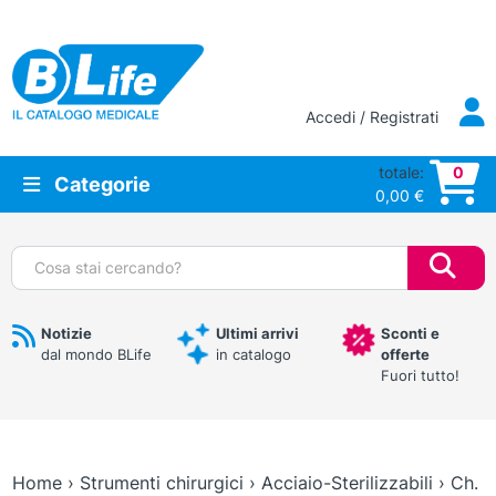
Vai al contenuto principale
Accedi / Registrati
totale:
0
Categorie
0,00
€
Cerca:
Notizie
Ultimi arrivi
Sconti e
dal mondo BLife
in catalogo
offerte
Fuori tutto!
Home
›
Strumenti chirurgici
›
Acciaio-Sterilizzabili
›
Ch.