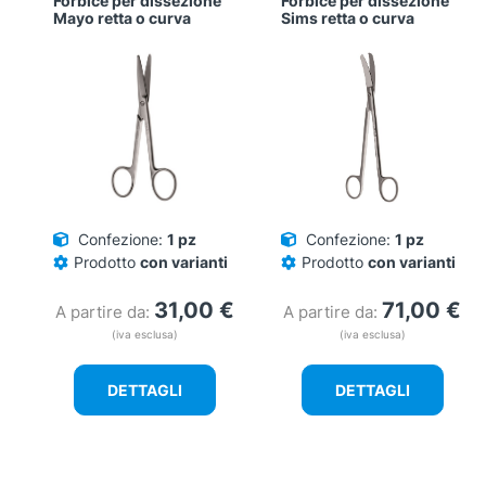
Forbice per dissezione
Forbice per dissezione
Mayo retta o curva
Sims retta o curva
Confezione:
1 pz
Confezione:
1 pz
Prodotto
con varianti
Prodotto
con varianti
31,00
€
71,00
€
A partire da:
A partire da:
(iva esclusa)
(iva esclusa)
DETTAGLI
DETTAGLI