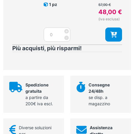
15
Il
1 pz
57,90
€
cm
prezzo
48,00
€
quantità
originale
Il
(iva esclusa)
era:
prezzo
57,90 €.
Forbice
+
attuale
per
-
è:
dissezione
48,00 €.
Più acquisti, più risparmi!
Kilner
(Ragnell)
curva
18
cm
quantità
Spedizione
Consegne
gratuita
24/48h
a partire da
se disp. a
200€ iva escl.
magazzino
Diverse soluzioni
Assistenza
per
diretta