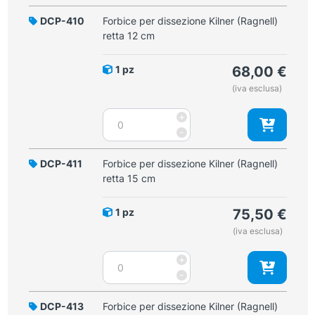
DCP-410
Forbice per dissezione Kilner (Ragnell)
retta 12 cm
1 pz
68,00
€
(iva esclusa)
Forbice
+
per
-
dissezione
Kilner
DCP-411
Forbice per dissezione Kilner (Ragnell)
(Ragnell)
retta 15 cm
retta
12
1 pz
75,50
€
cm
(iva esclusa)
quantità
Forbice
+
per
-
dissezione
Kilner
DCP-413
Forbice per dissezione Kilner (Ragnell)