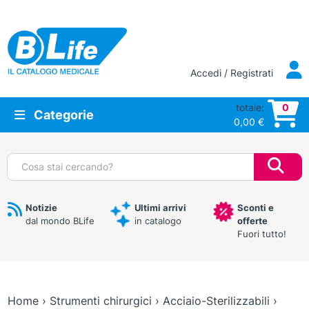
Vai al contenuto principale
Accedi / Registrati
totale:
0
Categorie
0,00
€
Cerca:
Notizie
Ultimi arrivi
Sconti e
dal mondo BLife
in catalogo
offerte
Fuori tutto!
Home
›
Strumenti chirurgici
›
Acciaio-Sterilizzabili
›