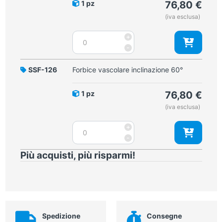
1 pz
76,80
€
(iva esclusa)
Forbice
+
vascolare
-
inclinazione
40°
SSF-126
Forbice vascolare inclinazione 60°
quantità
1 pz
76,80
€
(iva esclusa)
Forbice
+
vascolare
-
inclinazione
Più acquisti, più risparmi!
60°
quantità
Spedizione
Consegne