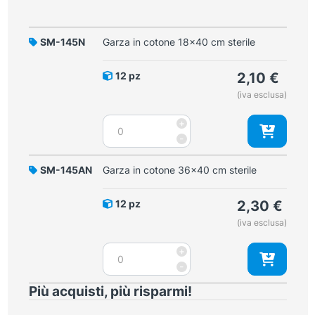
SM-145N
Garza in cotone 18x40 cm sterile
12 pz
2,10
€
(iva esclusa)
Garza
+
in
-
cotone
18x40
SM-145AN
Garza in cotone 36x40 cm sterile
cm
sterile
12 pz
2,30
€
quantità
(iva esclusa)
Garza
+
in
-
cotone
Più acquisti, più risparmi!
36x40
cm