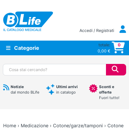
Vai al contenuto principale
Accedi / Registrati
totale:
0
Categorie
0,00
€
Cerca:
Notizie
Ultimi arrivi
Sconti e
dal mondo BLife
in catalogo
offerte
Fuori tutto!
Home
›
Medicazione
›
Cotone/garze/tamponi
›
Cotone