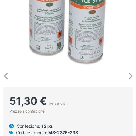
51,30
€
(iva esclusa)
Prezzo a confezione
Confezione:
12 pz
Codice articolo:
MS-237E-238