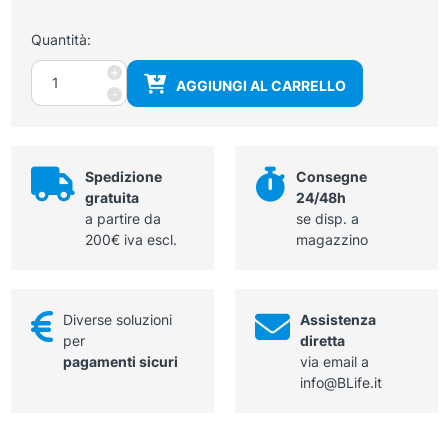
Quantità:
Ghiaccio
+
AGGIUNGI AL CARRELLO
Spray
-
400
ml
quantità
Spedizione
Consegne
gratuita
24/48h
a partire da
se disp. a
200€ iva escl.
magazzino
Diverse soluzioni
Assistenza
per
diretta
pagamenti sicuri
via email a
info@BLife.it