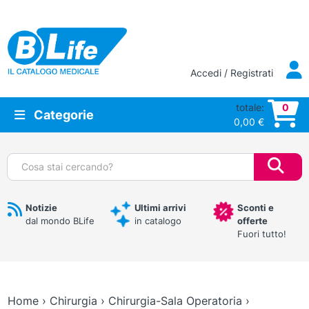
Vai al contenuto principale
Accedi / Registrati
totale:
0
Categorie
0,00
€
Cerca:
Notizie
Ultimi arrivi
Sconti e
dal mondo BLife
in catalogo
offerte
Fuori tutto!
Home
›
Chirurgia
›
Chirurgia-Sala Operatoria
›