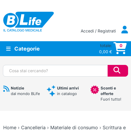
Vai al contenuto principale
Accedi / Registrati
totale:
0
Categorie
0,00
€
Cerca:
Notizie
Ultimi arrivi
Sconti e
dal mondo BLife
in catalogo
offerte
Fuori tutto!
Home
›
Cancelleria
›
Materiale di consumo
›
Scrittura e