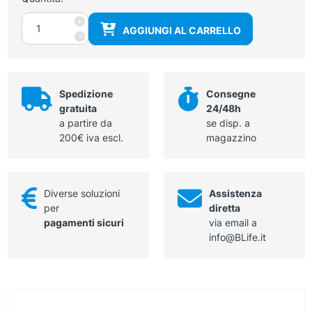
Gomma
+
AGGIUNGI AL CARRELLO
da
-
cancellare
quantità
Spedizione
Consegne
gratuita
24/48h
a partire da
se disp. a
200€ iva escl.
magazzino
Diverse soluzioni
Assistenza
per
diretta
pagamenti sicuri
via email a
info@BLife.it