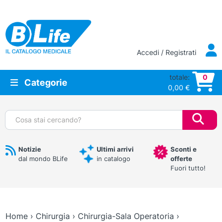
Vai al contenuto principale
Accedi / Registrati
totale:
0
Categorie
0,00
€
Cerca:
Notizie
Ultimi arrivi
Sconti e
dal mondo BLife
in catalogo
offerte
Fuori tutto!
Home
›
Chirurgia
›
Chirurgia-Sala Operatoria
›