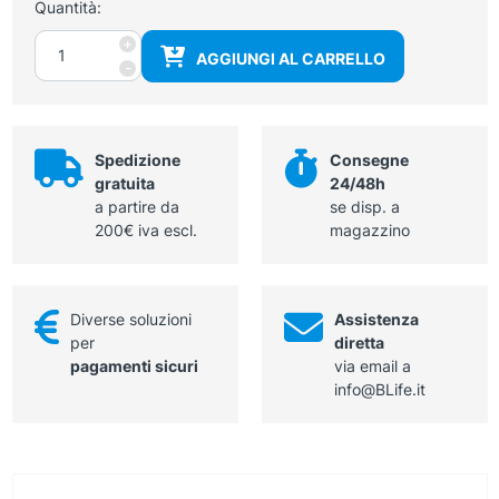
Quantità:
Kit
+
AGGIUNGI AL CARRELLO
termocauterio
-
ad
alta
temperatura
quantità
Spedizione
Consegne
gratuita
24/48h
a partire da
se disp. a
200€ iva escl.
magazzino
Diverse soluzioni
Assistenza
per
diretta
pagamenti sicuri
via email a
info@BLife.it