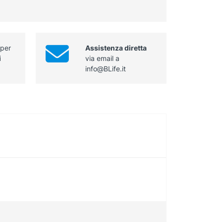
24,5
senza
cm
cremagliera
quantità
lunghezza
24,5
 per
Assistenza diretta
cm
i
via email a
quantità
info@BLife.it