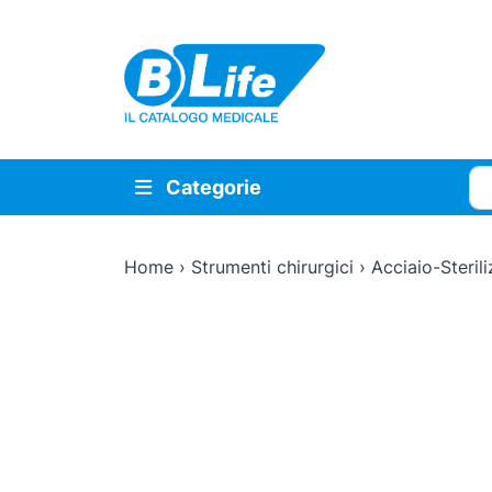
Vai al contenuto principale
Cer
Categorie
Home
›
Strumenti chirurgici
›
Acciaio-Sterili