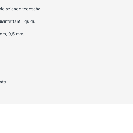
rie aziende tedesche.
disinfettanti liquidi
.
0 mm, 0,5 mm.
nto