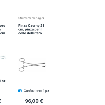
i
Strumenti chirurgici
tore
Pinza Czerny 21
a
cm, pinza per il
 cm
collo dell’utero
1 pz
Confezione:
1 pz
€
96,00
€