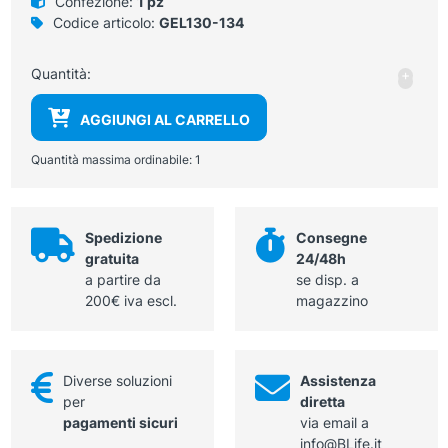
Confezione:
1 pz
Codice articolo:
GEL130-134
Spe
Quantità:
+
-
Kog
punt
AGGIUNGI AL CARRELLO
da
4
Quantità massima ordinabile:
1
mm
term
3
Spedizione
Consegne
mm
gratuita
24/48h
quan
a partire da
se disp. a
200€ iva escl.
magazzino
Diverse soluzioni
Assistenza
per
diretta
pagamenti sicuri
via email a
info@BLife.it