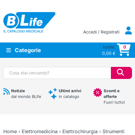
Vai al contenuto principale
Accedi / Registrati
totale:
0
Categorie
0,00
€
Cerca:
Notizie
Ultimi arrivi
Sconti e
dal mondo BLife
in catalogo
offerte
Fuori tutto!
Home
›
Elettromedicina
›
Elettrochirurgia
›
Strumenti