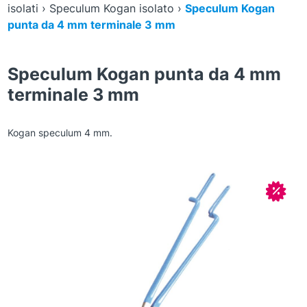
isolati
›
Speculum Kogan isolato
›
Speculum Kogan
punta da 4 mm terminale 3 mm
Speculum Kogan punta da 4 mm
terminale 3 mm
Kogan speculum 4 mm.
Zoom
In off