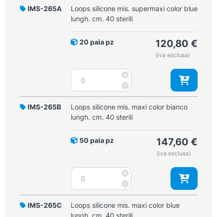
IMS-265A
Loops silicone mis. supermaxi color blue
lungh. cm. 40 sterili
20 paia pz
120,80
€
(iva esclusa)
Loops
+
silicone
-
mis.
supermaxi
IMS-265B
Loops silicone mis. maxi color bianco
color
lungh. cm. 40 sterili
blue
lungh.
50 paia pz
147,60
€
cm.
(iva esclusa)
40
sterili
Loops
+
quantità
silicone
-
mis.
maxi
IMS-265C
Loops silicone mis. maxi color blue
color
lungh. cm. 40 sterili