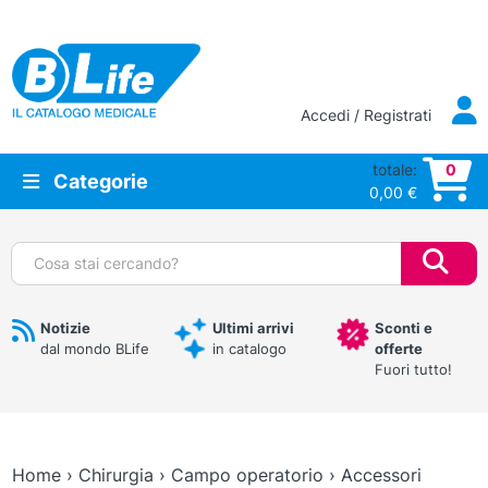
Vai al contenuto principale
Accedi / Registrati
totale:
0
Categorie
0,00
€
Cerca:
Notizie
Ultimi arrivi
Sconti e
dal mondo BLife
in catalogo
offerte
Fuori tutto!
Home
›
Chirurgia
›
Campo operatorio
›
Accessori