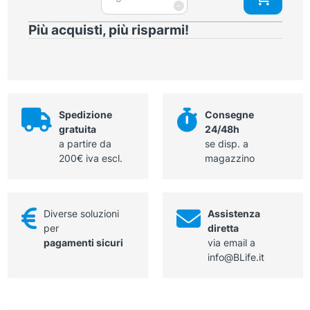
silicone
-
mis.
Più acquisti, più risparmi!
mini
color
giallo
lungh.
cm.
40
Spedizione
Consegne
sterili
gratuita
24/48h
quantità
a partire da
se disp. a
200€ iva escl.
magazzino
Diverse soluzioni
Assistenza
per
diretta
pagamenti sicuri
via email a
info@BLife.it