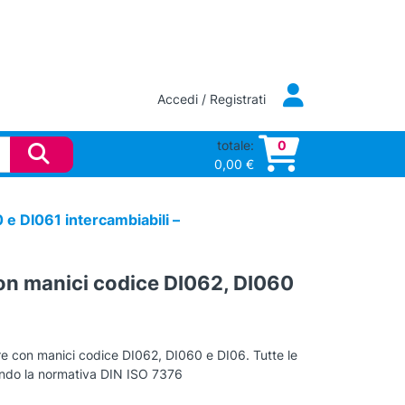
Accedi / Registrati
totale:
0
0,00
€
 e DI061 intercambiabili –
con manici codice DI062, DI060
zare con manici codice DI062, DI060 e DI06. Tutte le
ondo la normativa DIN ISO 7376