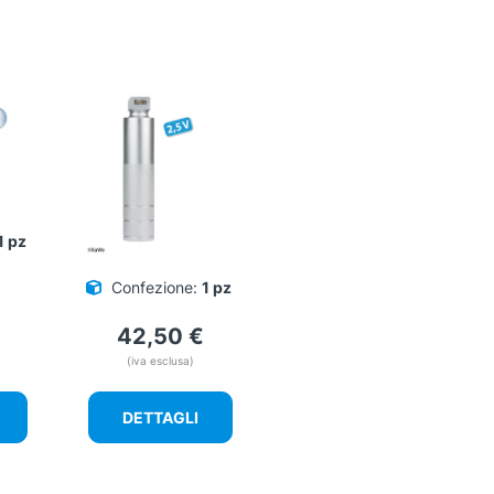
 offerta!
1 pz
Confezione:
1 pz
42,50
€
(iva esclusa)
DETTAGLI