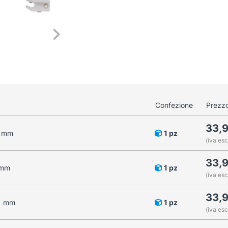
Confezione
Prezzo
33,
2 mm
1 pz
(iva esc
33,
 mm
1 pz
(iva esc
33,
11 mm
1 pz
(iva esc