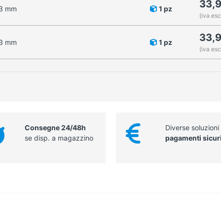
33,
13 mm
1 pz
(iva esc
33,
13 mm
1 pz
(iva esc
Consegne 24/48h
Diverse soluzioni
se disp. a magazzino
pagamenti sicur