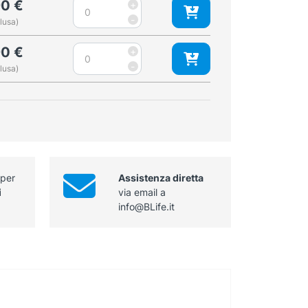
Lama
90
€
+
quantità
2,
Miller
-
lusa)
102x11
C
mm
misura
Lama
90
€
+
quantità
3,
Miller
-
lusa)
153x13
C
mm
misura
quantità
4,
195x13
mm
quantità
 per
Assistenza diretta
i
via email a
info@BLife.it