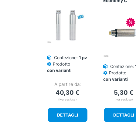
Economy C
In
Confezione:
1 pz
Prodotto
Confezione:
con varianti
Prodotto
con varianti
A partire da:
40,30
€
5,30
€
(iva esclusa)
(iva esclusa)
DETTAGLI
DETTAGLI