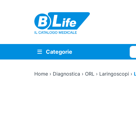
Vai al contenuto principale
Cer
Categorie
Home
›
Diagnostica
›
ORL
›
Laringoscopi
›