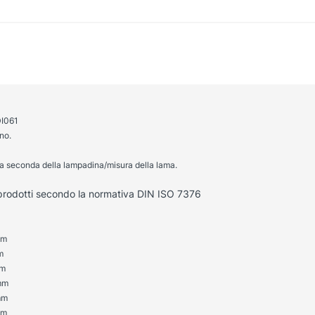
DI061
rno.
a seconda della lampadina/misura della lama.
 prodotti secondo la normativa DIN ISO 7376
mm
m
mm
mm
mm
mm