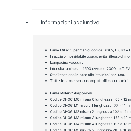
Informazioni aggiuntive
Lame Miller C per manici codice DI062, DI060 e 
In acciaio inossidabile opaco, evita riflesso di rito
Lampadina vacuum.
Intensità luminosa >1500 ovvero >2000 lux/2,5V 
Sterilizzazione in base alle istruzioni per l’uso.
Tutte le lame sono compatibili con manici
Lame Miller C disponibili:
Codice DI-061M0 misura 0 lunghezza 65 x 12 
Codice
DI-061M
1 misura 1 lunghezza 77 x 11 m
Codice
DI-061M
2 misura 2 lunghezza 102 x 11 
Codice
DI-061M3
misura 3 lunghezza 153 x 13 
Codice
DI-061M4
misura 4 lunghezza 195 x 13 
Codice
DI-061M5
misura 5 lunghezza 205 x 16 