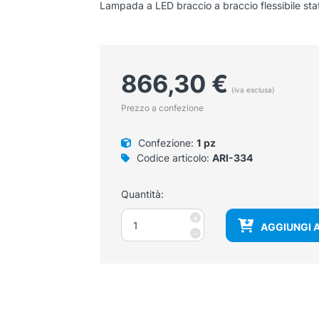
Lampada a LED braccio a braccio flessibile stat
866,30
€
(iva esclusa)
Prezzo a confezione
Confezione:
1 pz
Codice articolo:
ARI-334
Quantità:
Lampada
+
AGGIUNGI 
a
-
LED
braccio
a
braccio
flessibile