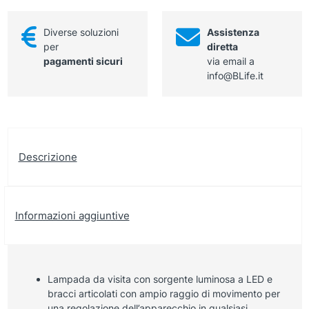
quan
Diverse soluzioni
Assistenza
per
diretta
pagamenti sicuri
via email a
info@BLife.it
Descrizione
Informazioni aggiuntive
Lampada da visita con sorgente luminosa a LED e
bracci articolati con ampio raggio di movimento per
una regolazione dell’apparecchio in qualsiasi