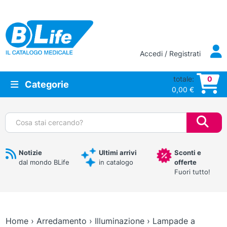
Vai al contenuto principale
Accedi / Registrati
totale:
0
Categorie
0,00
€
Cerca:
Notizie
Ultimi arrivi
Sconti e
dal mondo BLife
in catalogo
offerte
Fuori tutto!
Home
›
Arredamento
›
Illuminazione
›
Lampade a