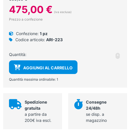
Il
Il
475,00
€
prezzo
prezzo
(iva esclusa)
originale
attuale
Prezzo a confezione
era:
è:
599,00 €.
475,00 €.
Confezione:
1 pz
Codice articolo:
ARI-223
Lam
Quantità:
+
-
a
LED
AGGIUNGI AL CARRELLO
per
visit
Quantità massima ordinabile:
1
ambu
MS
LED
Spedizione
Consegne
PLU
gratuita
24/48h
con
a partire da
se disp. a
atta
200€ iva escl.
magazzino
a
pare