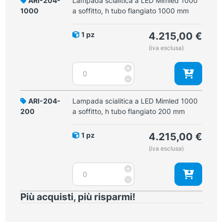
ARI-204-
Lampada scialitica a LED Mimled 1000
quantità
Mimled
1000
a soffitto, h tubo flangiato 1000 mm
1000
a
1 pz
4.215,00
€
soffitto,
(iva esclusa)
h
tubo
Lampada
+
flangiato
scialitica
-
800
a
mm
LED
ARI-204-
Lampada scialitica a LED Mimled 1000
quantità
Mimled
200
a soffitto, h tubo flangiato 200 mm
1000
a
1 pz
4.215,00
€
soffitto,
(iva esclusa)
h
tubo
Lampada
+
flangiato
scialitica
-
1000
a
mm
Più acquisti, più risparmi!
LED
quantità
Mimled
1000