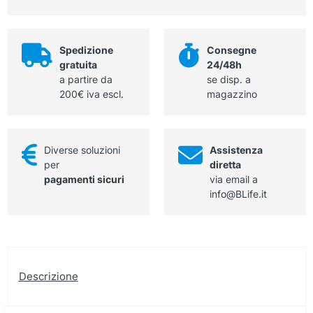
a
soffitto,
h
Spedizione
Consegne
tubo
gratuita
24/48h
flangiato
a partire da
se disp. a
200
200€ iva escl.
magazzino
mm
quantità
Diverse soluzioni
Assistenza
per
diretta
pagamenti sicuri
via email a
info@BLife.it
Descrizione