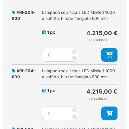
ARI-204-
Lampada scialitica a LED Mimled 1000
600
a soffitto, h tubo flangiato 600 mm
1 pz
4.215,00
€
(iva esclusa)
Lampada
+
scialitica
-
a
LED
ARI-204-
Lampada scialitica a LED Mimled 1000
Mimled
800
a soffitto, h tubo flangiato 800 mm
1000
a
1 pz
4.215,00
€
soffitto,
(iva esclusa)
h
tubo
Lampada
+
flangiato
scialitica
-
600
a
mm
LED