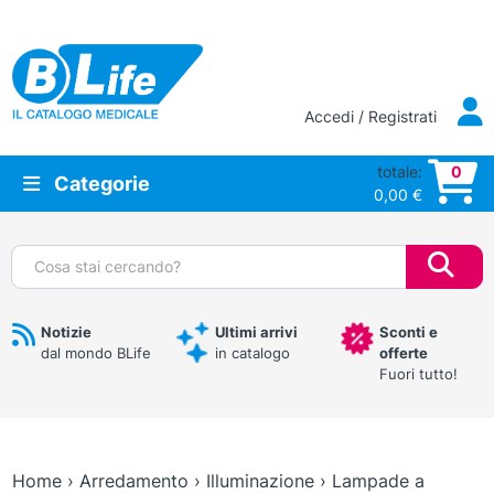
Vai al contenuto principale
Accedi / Registrati
totale:
0
Categorie
0,00
€
Cerca:
Notizie
Ultimi arrivi
Sconti e
dal mondo BLife
in catalogo
offerte
Fuori tutto!
Home
›
Arredamento
›
Illuminazione
›
Lampade a