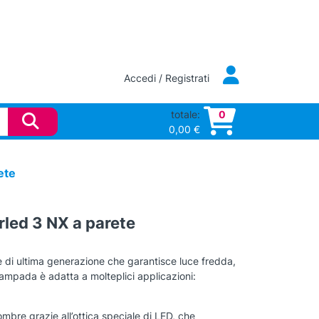
Accedi / Registrati
totale:
0
0,00
€
ete
rled 3 NX a parete
 di ultima generazione che garantisce luce fredda,
mpada è adatta a molteplici applicazioni:
mbre grazie all’ottica speciale di LED, che