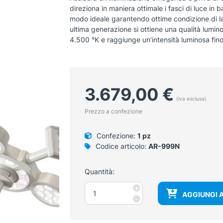
direziona in maniera ottimale i fasci di luce in ba
modo ideale garantendo ottime condizione di lavo
ultima generazione si ottiene una qualità lumin
4.500 °K e raggiunge un’intensità luminosa fin
3.679,00
€
(iva esclusa)
Prezzo a confezione
Confezione:
1 pz
Codice articolo:
AR-999N
Quantità:
Lampada
+
AGGIUNGI 
scialitica
-
a
LED