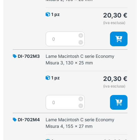
Misura
1,
1 pz
20,30
€
92
(iva esclusa)
x
20
Lame
+
mm
Macintosh
-
quantità
C
serie
DI-702M3
Lame Macintosh C serie Economy
Economy
Misura 3, 130 x 25 mm
Misura
2,
1 pz
20,30
€
100
(iva esclusa)
x
25
Lame
+
mm
Macintosh
-
quantità
C
serie
DI-702M4
Lame Macintosh C serie Economy
Economy
Misura 4, 155 x 27 mm
Misura
3,