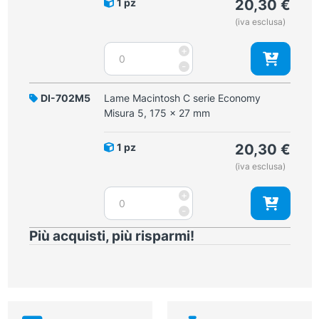
1 pz
20,30
€
130
(iva esclusa)
x
25
Lame
+
mm
Macintosh
-
quantità
C
serie
DI-702M5
Lame Macintosh C serie Economy
Economy
Misura 5, 175 x 27 mm
Misura
4,
1 pz
20,30
€
155
(iva esclusa)
x
27
Lame
+
mm
Macintosh
-
quantità
C
Più acquisti, più risparmi!
serie
Economy
Misura
5,
175
x