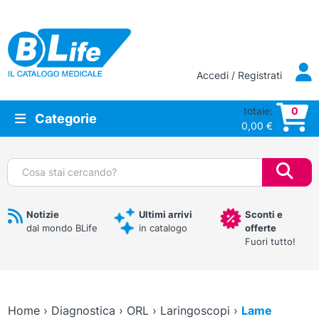
Vai al contenuto principale
Accedi / Registrati
totale:
0
Categorie
0,00
€
Cerca:
Notizie
Ultimi arrivi
Sconti e
dal mondo BLife
in catalogo
offerte
Fuori tutto!
Home
›
Diagnostica
›
ORL
›
Laringoscopi
›
Lame