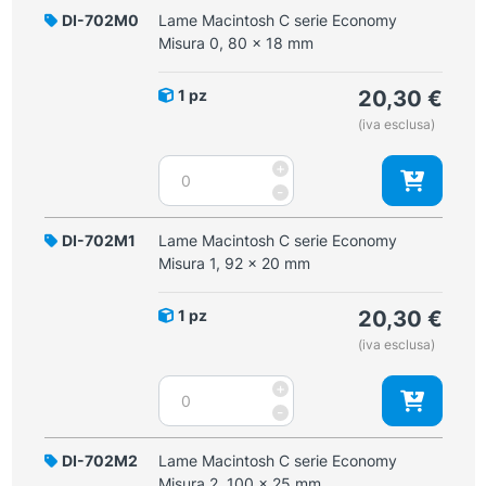
DI-702M0
Lame Macintosh C serie Economy
Misura 0, 80 x 18 mm
1 pz
20,30
€
(iva esclusa)
Lame
+
Macintosh
-
C
serie
DI-702M1
Lame Macintosh C serie Economy
Economy
Misura 1, 92 x 20 mm
Misura
0,
1 pz
20,30
€
80
(iva esclusa)
x
18
Lame
+
mm
Macintosh
-
quantità
C
serie
DI-702M2
Lame Macintosh C serie Economy
Economy
Misura 2, 100 x 25 mm