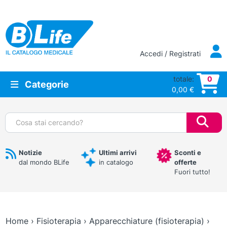
Vai al contenuto principale
Accedi / Registrati
totale:
0
Categorie
0,00
€
Cerca:
Notizie
Ultimi arrivi
Sconti e
dal mondo BLife
in catalogo
offerte
Fuori tutto!
Home
›
Fisioterapia
›
Apparecchiature (fisioterapia)
›