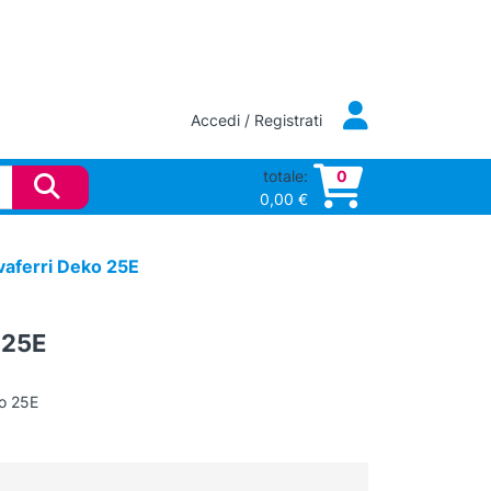
Accedi / Registrati
totale:
0
0,00
€
vaferri Deko 25E
 25E
ko 25E