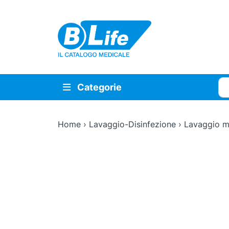
Vai al contenuto principale
Cer
Categorie
Home
›
Lavaggio-Disinfezione
›
Lavaggio m
Zoom