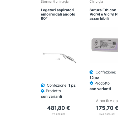
Strumenti chirurgici
Chirurgia
Legatori aspiratori
Suture Ethicon
emorroidali angolo
Vicryl e Vicryl 
90°
assorbibili
Confezione:
12 pz
Prodotto
Confezione:
1 pz
con varianti
Prodotto
con varianti
A partire da
481,80
€
175,70
(iva esclusa)
(iva esclusa)