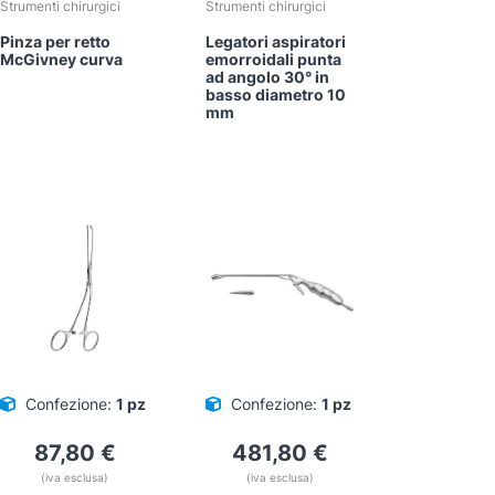
Strumenti chirurgici
Strumenti chirurgici
Pinza per retto
Legatori aspiratori
McGivney curva
emorroidali punta
ad angolo 30° in
basso diametro 10
mm
Confezione:
1 pz
Confezione:
1 pz
87,80
€
481,80
€
(iva esclusa)
(iva esclusa)