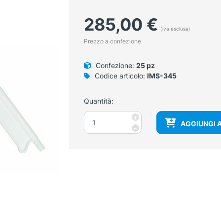
285,00
€
(iva esclusa)
Prezzo a confezione
Confezione:
25 pz
Codice articolo:
IMS-345
Quantità:
Legatore
+
AGGIUNGI 
per
-
emorroidi
monouso
quantità