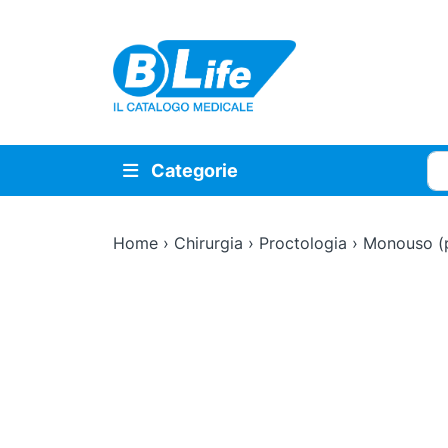
Vai al contenuto principale
Cer
Categorie
Home
›
Chirurgia
›
Proctologia
›
Monouso (p