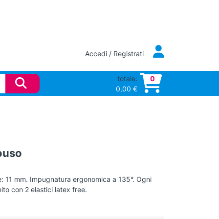
Accedi / Registrati
totale:
0
0,00
€
ouso
le: 11 mm. Impugnatura ergonomica a 135°. Ogni
to con 2 elastici latex free.