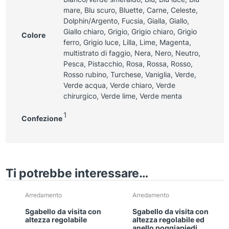
mare, Blu scuro, Bluette, Carne, Celeste,
Dolphin/Argento, Fucsia, Gialla, Giallo,
Giallo chiaro, Grigio, Grigio chiaro, Grigio
Colore
ferro, Grigio luce, Lilla, Lime, Magenta,
multistrato di faggio, Nera, Nero, Neutro,
Pesca, Pistacchio, Rosa, Rossa, Rosso,
Rosso rubino, Turchese, Vaniglia, Verde,
Verde acqua, Verde chiaro, Verde
chirurgico, Verde lime, Verde menta
1
Confezione
Ti potrebbe interessare…
Questo
Questo
Arredamento
Arredamento
prodotto
prodotto
Sgabello da visita con
Sgabello da visita con
ha
ha
altezza regolabile
altezza regolabile ed
più
più
anello poggiapiedi