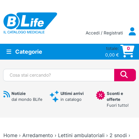
Vai al contenuto principale
Accedi / Registrati
totale:
0
Categorie
0,00
€
Cerca:
Notizie
Ultimi arrivi
Sconti e
dal mondo BLife
in catalogo
offerte
Fuori tutto!
Home
›
Arredamento
›
Lettini ambulatoriali
›
2 snodi
›