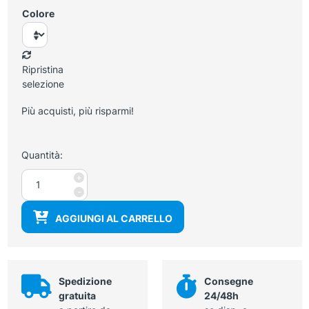
Colore
Ripristina
selezione
Più acquisti, più risparmi!
Quantità:
Lettino
+
da
-
vista
AGGIUNGI AL CARRELLO
2
snodi
quantità
Spedizione
Consegne
gratuita
24/48h