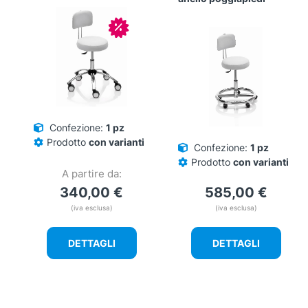
varianti.
varianti.
Le
Le
In offerta!
opzioni
opzioni
possono
possono
essere
essere
scelte
scelte
nella
nella
pagina
pagina
del
del
Confezione:
1 pz
prodotto
prodotto
Prodotto
con varianti
Confezione:
1 pz
Prodotto
con varianti
A partire da:
340,00
€
585,00
€
(iva esclusa)
(iva esclusa)
DETTAGLI
DETTAGLI