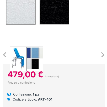
479,00
€
(iva esclusa)
Prezzo a confezione
Confezione:
1 pz
Codice articolo:
ART-401