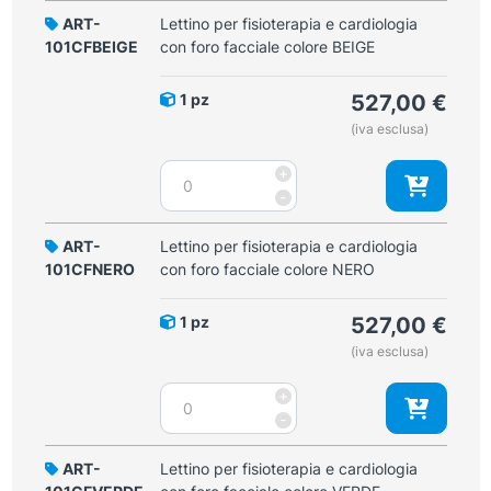
ART-
Lettino per fisioterapia e cardiologia
101CFBEIGE
con foro facciale colore BEIGE
1 pz
527,00
€
(iva esclusa)
Lettino
+
per
-
fisioterapia
e
ART-
Lettino per fisioterapia e cardiologia
cardiologia
101CFNERO
con foro facciale colore NERO
con
foro
1 pz
527,00
€
facciale
(iva esclusa)
colore
BEIGE
Lettino
+
quantità
per
-
fisioterapia
e
ART-
Lettino per fisioterapia e cardiologia
cardiologia