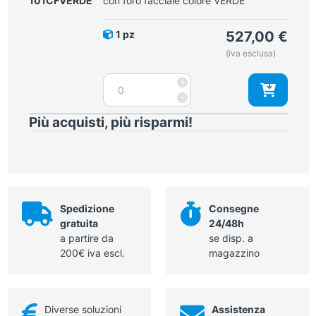
101CFVERDE
con foro facciale colore VERDE
con
foro
1 pz
527,00
€
facciale
(iva esclusa)
colore
NERO
Lettino
+
quantità
per
-
fisioterapia
Più acquisti, più risparmi!
e
cardiologia
con
foro
facciale
colore
Spedizione
Consegne
VERDE
gratuita
24/48h
quantità
a partire da
se disp. a
200€ iva escl.
magazzino
Diverse soluzioni
Assistenza