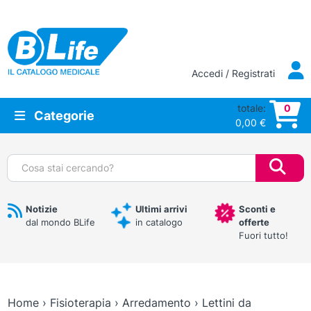
Vai al contenuto principale
Accedi / Registrati
totale:
0
Categorie
0,00
€
Cerca:
Notizie
Ultimi arrivi
Sconti e
dal mondo BLife
in catalogo
offerte
Fuori tutto!
Home
›
Fisioterapia
›
Arredamento
›
Lettini da