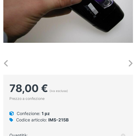
78,00
€
(iva esclusa)
Prezzo a confezione
Confezione:
1 pz
Codice articolo:
IMS-215B
Luc
Quantità:
+