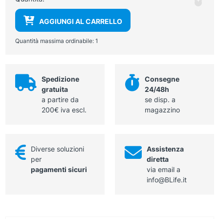
-
di
Woo
AGGIUNGI AL CARRELLO
porta
quan
Quantità massima ordinabile:
1
Spedizione
Consegne
gratuita
24/48h
a partire da
se disp. a
200€ iva escl.
magazzino
Diverse soluzioni
Assistenza
per
diretta
pagamenti sicuri
via email a
info@BLife.it