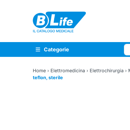
Vai al contenuto principale
Cer
Categorie
Home
›
Elettromedicina
›
Elettrochirurgia
›
teflon, sterile