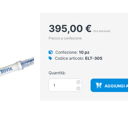
395,00
€
(iva esclusa)
Prezzo a confezione
Confezione:
10 pz
Codice articolo:
ELT-30S
Quantità:
Manipolo
+
AGGIUNGI 
monopolare
-
elettrobisturi
con
aspirazione
fumi
ed
elettrodo