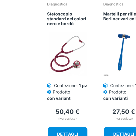
Diagnostica
Diagnostica
Stetoscopio
Martelli per rifl
standard nei colori
Berliner vari col
nero e bordò
Confezione:
1 pz
Confezione:
Prodotto
Prodotto
con varianti
con varianti
50,40
€
27,50
€
(iva esclusa)
(iva esclusa)
DETTAGLI
DETTAGLI