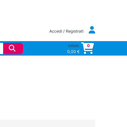
Accedi / Registrati
totale:
0
0,00
€