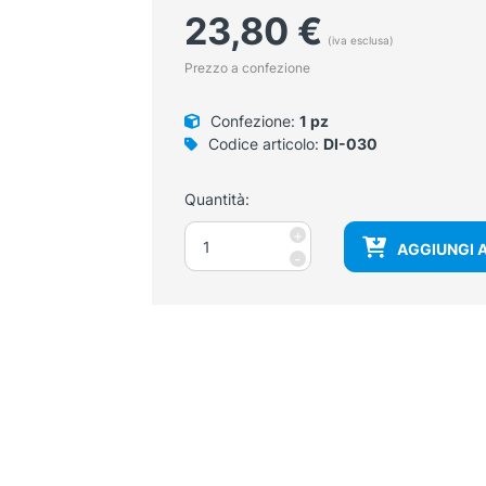
23,80
€
(iva esclusa)
Prezzo a confezione
Confezione:
1 pz
Codice articolo:
DI-030
Quantità:
Martello
+
AGGIUNGI 
Dejerine,
-
set
quantità