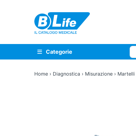
Vai al contenuto principale
Cer
Categorie
Home
›
Diagnostica
›
Misurazione
›
Martelli
Zoom