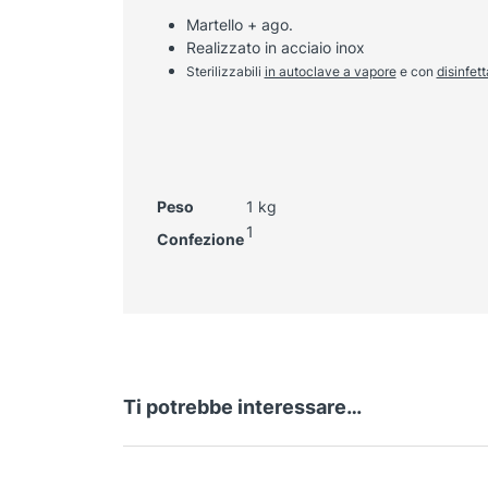
Martello + ago.
Realizzato in acciaio inox
Sterilizzabili
in autoclave a vapore
e con
disinfett
Peso
1 kg
1
Confezione
Ti potrebbe interessare…