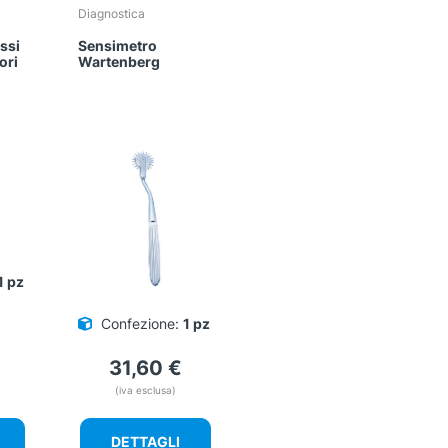
Diagnostica
essi
Sensimetro
ori
Wartenberg
1 pz
Confezione:
1 pz
31,60
€
(iva esclusa)
DETTAGLI