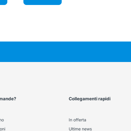
omande?
Collegamenti rapidi
mo
In offerta
oni
Ultime news