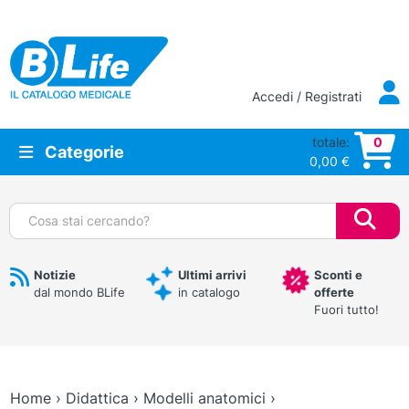
Vai al contenuto principale
Accedi / Registrati
totale:
0
Categorie
0,00
€
Cerca:
Notizie
Ultimi arrivi
Sconti e
dal mondo BLife
in catalogo
offerte
Fuori tutto!
Home
›
Didattica
›
Modelli anatomici
›