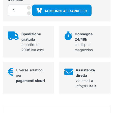
Mascella
+
AGGIUNGI AL CARRELLO
umana
-
con
dentatura
quantità
Spedizione
Consegne
gratuita
24/48h
a partire da
se disp. a
200€ iva escl.
magazzino
Diverse soluzioni
Assistenza
per
diretta
pagamenti sicuri
via email a
info@BLife.it