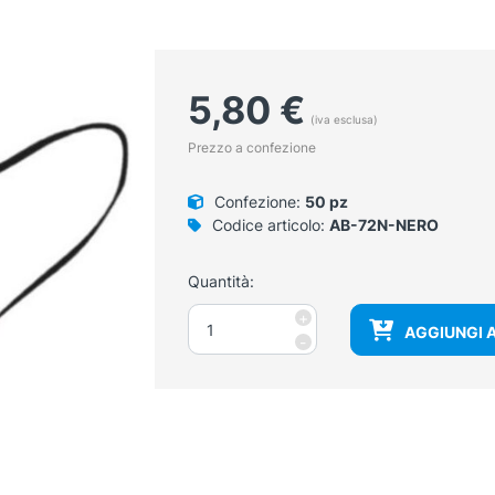
5,80
€
(iva esclusa)
Prezzo a confezione
Confezione:
50 pz
Codice articolo:
AB-72N-NERO
Quantità:
Mascherina
+
AGGIUNGI 
TNT
-
3
strati
con
elastici
colore
NERA