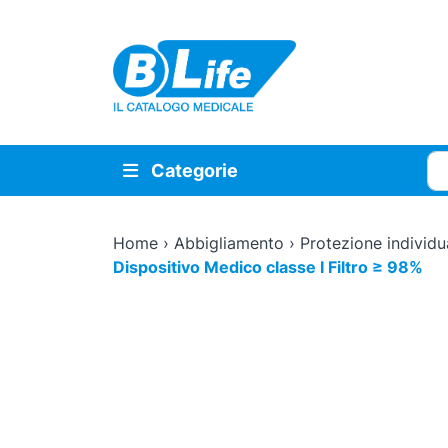
Vai al contenuto principale
Cer
Categorie
Home
›
Abbigliamento
›
Protezione individu
Dispositivo Medico classe I Filtro ≥ 98%