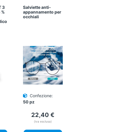
T 3
Salviette anti-
8 %
appannamento per
occhiali
dico
Confezione:
50 pz
22,40
€
(iva esclusa)