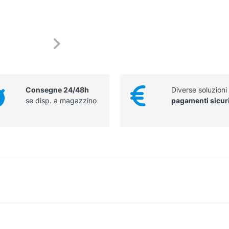
certificata
come
Dispositivo
Medico
classe
I
Filtro
≥
98%
Consegne 24/48h
Diverse soluzioni
quantità
se disp. a magazzino
pagamenti sicur