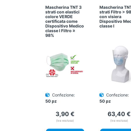
Mascherina TNT 3
Mascherina TN
strati con elastici
strati Filtro > 9
colore VERDE
con visiera
certificata come
Dispositivo Me
Dispositivo Medico
classe I
classe I Filtro ≥
98%
Confezione:
Confezione:
50 pz
50 pz
3,90
€
63,40
€
(iva esclusa)
(iva esclusa)