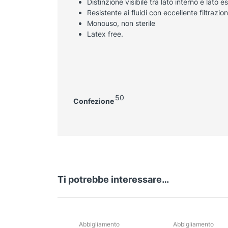
Distinzione visibile tra lato interno e lato e
Resistente ai fluidi con eccellente filtrazi
Monouso, non sterile
Latex free.
50
Confezione
Ti potrebbe interessare…
Abbigliamento
Abbigliamento