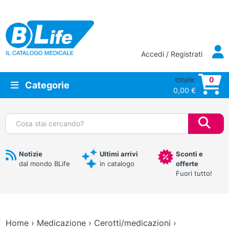
Vai al contenuto principale
Accedi / Registrati
totale:
0
Categorie
0,00
€
Cerca:
Notizie
Ultimi arrivi
Sconti e
dal mondo BLife
in catalogo
offerte
Fuori tutto!
Home
›
Medicazione
›
Cerotti/medicazioni
›