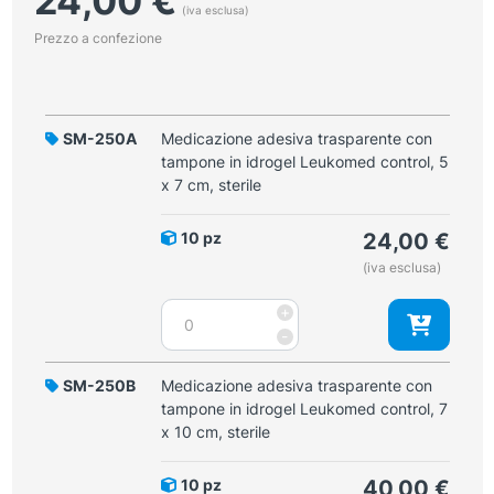
24,00
€
(iva esclusa)
Prezzo a confezione
SM-250A
Medicazione adesiva trasparente con
tampone in idrogel Leukomed control, 5
x 7 cm, sterile
10 pz
24,00
€
(iva esclusa)
Medicazione
+
adesiva
-
trasparente
con
SM-250B
Medicazione adesiva trasparente con
tampone
tampone in idrogel Leukomed control, 7
in
x 10 cm, sterile
idrogel
Leukomed
10 pz
40,00
€