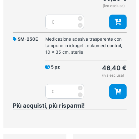
control,
(iva esclusa)
8
x
Medicazione
+
15
adesiva
-
cm,
trasparente
sterile
con
SM-250E
Medicazione adesiva trasparente con
quantità
tampone
tampone in idrogel Leukomed control,
in
10 x 35 cm, sterile
idrogel
Leukomed
5 pz
46,40
€
control,
(iva esclusa)
10
x
Medicazione
+
24
adesiva
-
cm,
trasparente
sterile
Più acquisti, più risparmi!
con
quantità
tampone
in
idrogel
Leukomed