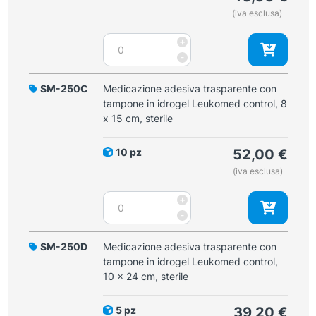
control,
(iva esclusa)
5
x
Medicazione
+
7
adesiva
-
cm,
trasparente
sterile
con
SM-250C
Medicazione adesiva trasparente con
quantità
tampone
tampone in idrogel Leukomed control, 8
in
x 15 cm, sterile
idrogel
Leukomed
10 pz
52,00
€
control,
(iva esclusa)
7
x
Medicazione
+
10
adesiva
-
cm,
trasparente
sterile
con
SM-250D
Medicazione adesiva trasparente con
quantità
tampone
tampone in idrogel Leukomed control,
in
10 x 24 cm, sterile
idrogel
Leukomed
5 pz
39,20
€