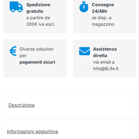
control,
Spedizione
Consegne
10
gratuita
24/48h
x
a partire da
se disp. a
35
200€ iva escl.
magazzino
cm,
sterile
quantità
Diverse soluzioni
Assistenza
per
diretta
pagamenti sicuri
via email a
info@BLife.it
Descrizione
Informazioni aggiuntive