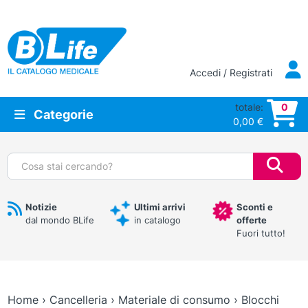
Vai al contenuto principale
Accedi / Registrati
totale:
0
Categorie
0,00
€
Cerca:
Notizie
Ultimi arrivi
Sconti e
dal mondo BLife
in catalogo
offerte
Fuori tutto!
Home
›
Cancelleria
›
Materiale di consumo
›
Blocchi