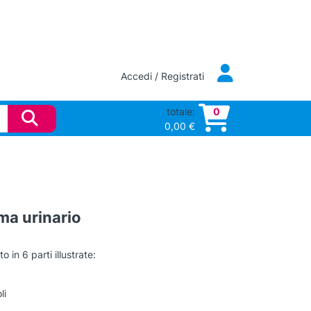
Accedi / Registrati
totale:
0
0,00
€
ma urinario
 in 6 parti illustrate:
li