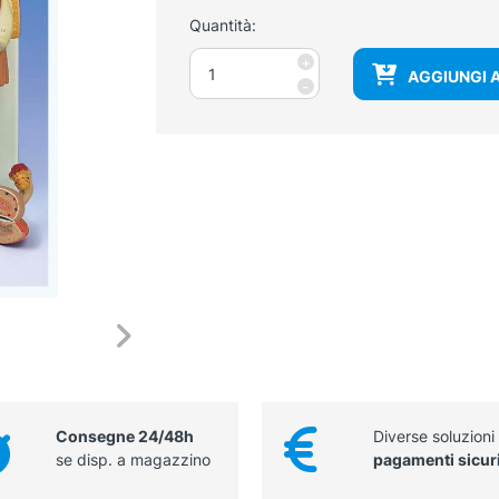
Quantità:
Modello
+
AGGIUNGI 
bisessuale
-
del
sistema
urinario
quantità
Consegne 24/48h
Diverse soluzioni
se disp. a magazzino
pagamenti sicur