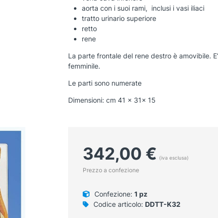
aorta con i suoi rami, inclusi i vasi iliaci
tratto urinario superiore
retto
rene
La parte frontale del rene destro è amovibile. 
femminile.
Le parti sono numerate
Dimensioni: cm 41 x 31x 15
342,00
€
(iva esclusa)
Prezzo a confezione
Confezione:
1 pz
Codice articolo:
DDTT-K32