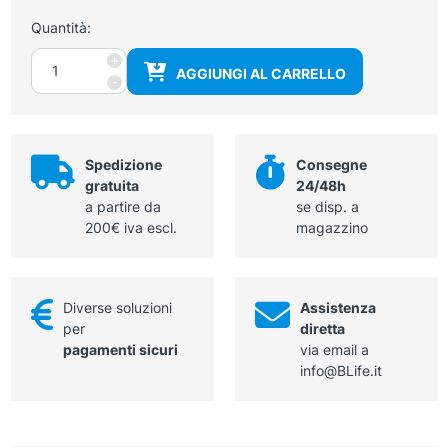
Quantità:
Modello
+
AGGIUNGI AL CARRELLO
del
-
cuore
scomponibile
in
2
Spedizione
Consegne
parti
gratuita
24/48h
quantità
a partire da
se disp. a
200€ iva escl.
magazzino
Diverse soluzioni
Assistenza
per
diretta
pagamenti sicuri
via email a
info@BLife.it