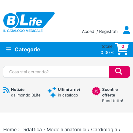
Vai al contenuto principale
Accedi / Registrati
totale:
0
Categorie
0,00
€
Cerca:
Notizie
Ultimi arrivi
Sconti e
dal mondo BLife
in catalogo
offerte
Fuori tutto!
Home
›
Didattica
›
Modelli anatomici
›
Cardiologia
›