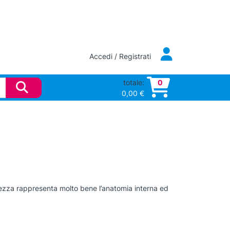
Accedi / Registrati
totale:
0
0,00
€
 mezza rappresenta molto bene l’anatomia interna ed