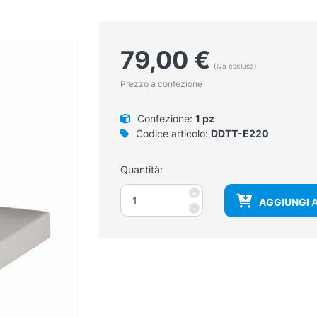
79,00
€
(iva esclusa)
Prezzo a confezione
Confezione:
1 pz
Codice articolo:
DDTT-E220
Quantità:
Modello
+
AGGIUNGI 
dell'orecchio
-
quantità