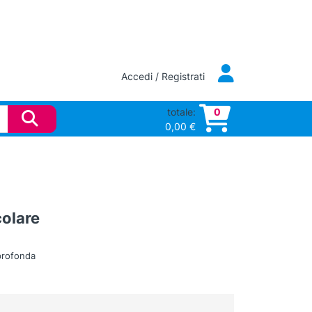
Accedi / Registrati
totale:
0
0,00
€
colare
 profonda