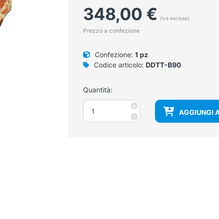
348,00
€
(iva esclusa)
Prezzo a confezione
Confezione:
1 pz
Codice articolo:
DDTT-B90
Quantità:
Modello
+
AGGIUNGI 
della
-
struttura
muscolare
quantità