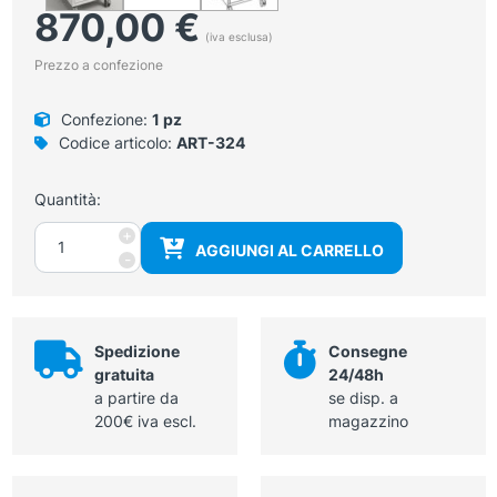
870,00
€
(iva esclusa)
Prezzo a confezione
Confezione:
1 pz
Codice articolo:
ART-324
Quantità:
Modulo
+
AGGIUNGI AL CARRELLO
su
-
ruote
con
5
cassetti
Spedizione
Consegne
quantità
gratuita
24/48h
a partire da
se disp. a
200€ iva escl.
magazzino