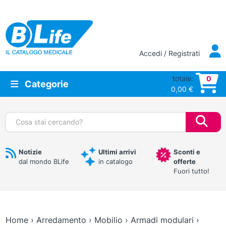
Vai al contenuto principale
Accedi / Registrati
totale:
0
Categorie
0,00
€
Cerca:
Notizie
Ultimi arrivi
Sconti e
dal mondo BLife
in catalogo
offerte
Fuori tutto!
Home
›
Arredamento
›
Mobilio
›
Armadi modulari
›