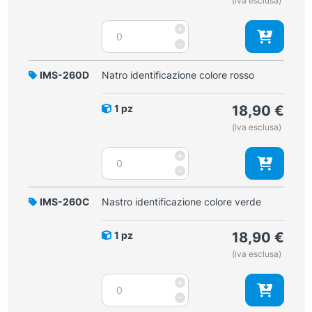
(iva esclusa)
Nastro
+
identificazione
-
colore
giallo
IMS-260D
Natro identificazione colore rosso
quantità
1 pz
18,90
€
(iva esclusa)
Natro
+
identificazione
-
colore
rosso
IMS-260C
Nastro identificazione colore verde
quantità
1 pz
18,90
€
(iva esclusa)
Nastro
+
identificazione
-
colore