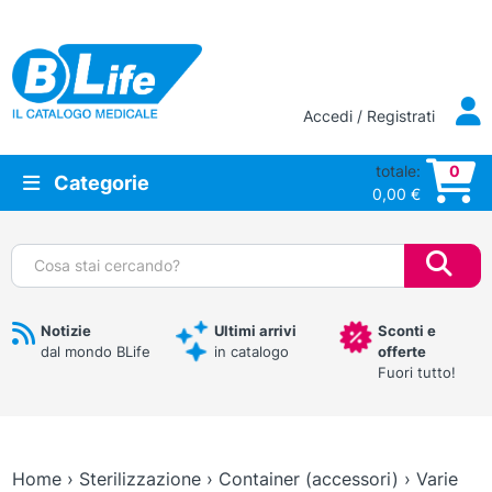
Vai al contenuto principale
Accedi / Registrati
totale:
0
Categorie
0,00
€
Cerca:
Notizie
Ultimi arrivi
Sconti e
dal mondo BLife
in catalogo
offerte
Fuori tutto!
Home
›
Sterilizzazione
›
Container (accessori)
›
Varie