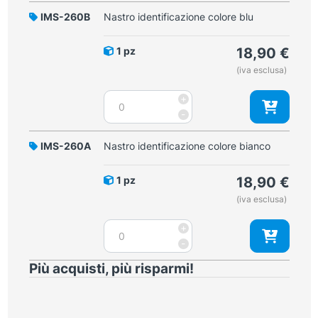
verde
IMS-260B
Nastro identificazione colore blu
quantità
1 pz
18,90
€
(iva esclusa)
Nastro
+
identificazione
-
colore
blu
IMS-260A
Nastro identificazione colore bianco
quantità
1 pz
18,90
€
(iva esclusa)
Nastro
+
identificazione
-
colore
Più acquisti, più risparmi!
bianco
quantità