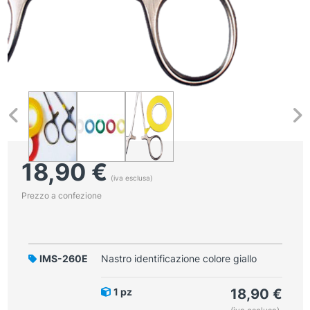
18,90
€
(iva esclusa)
Prezzo a confezione
IMS-260E
Nastro identificazione colore giallo
1 pz
18,90
€