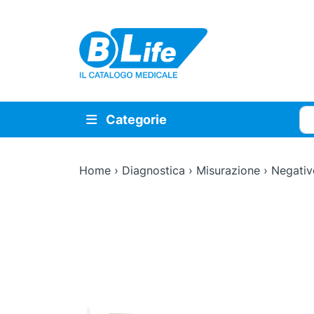
Vai al contenuto principale
Cer
Categorie
Home
›
Diagnostica
›
Misurazione
›
Negativ
Zoom