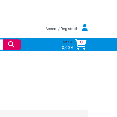
Accedi / Registrati
totale:
0
0,00
€