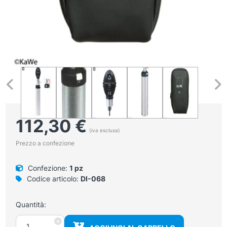
112,30
€
(iva esclusa)
Prezzo a confezione
Confezione:
1 pz
Codice articolo:
DI-068
Quantità:
Oftalmoscopio
+