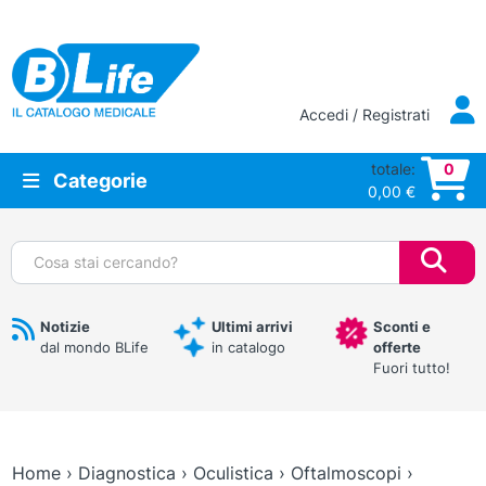
Vai al contenuto principale
Accedi / Registrati
totale:
0
Categorie
0,00
€
Cerca:
Notizie
Ultimi arrivi
Sconti e
dal mondo BLife
in catalogo
offerte
Fuori tutto!
Home
›
Diagnostica
›
Oculistica
›
Oftalmoscopi
›