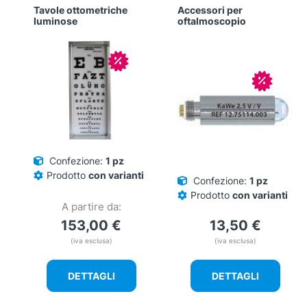
Tavole ottometriche
Accessori per
luminose
oftalmoscopio
In offerta!
In offerta
Confezione:
1 pz
Prodotto
con varianti
Confezione:
1 pz
Prodotto
con varianti
A partire da:
153,00
€
13,50
€
(iva esclusa)
(iva esclusa)
DETTAGLI
DETTAGLI