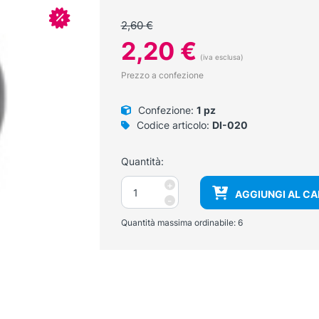
In offerta!
2,60
€
Il
Il
2,20
€
prezzo
prezzo
(iva esclusa)
originale
attuale
Prezzo a confezione
era:
è:
2,60 €.
2,20 €.
Confezione:
1 pz
Codice articolo:
DI-020
Quantità:
Oliva
+
AGGIUNGI AL C
morbida
-
avvitabile
Quantità massima ordinabile:
6
colore
NERA
ricambio
quantità