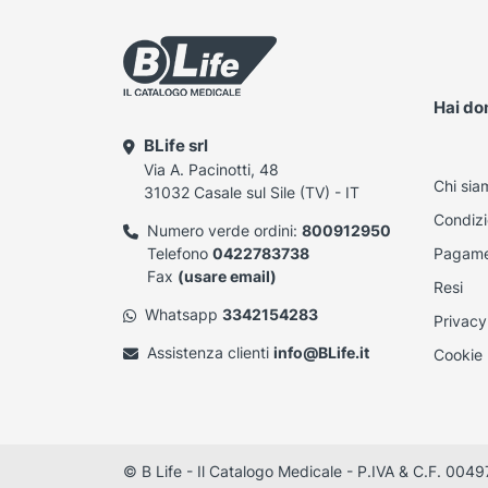
Hai d
BLife srl
Via A. Pacinotti, 48
Chi sia
31032 Casale sul Sile (TV) - IT
Condizi
Numero verde ordini:
800912950
Telefono
0422783738
Pagame
Fax
(usare email)
Resi
Whatsapp
3342154283
Privacy
Assistenza clienti
info@BLife.it
Cookie 
© B Life - Il Catalogo Medicale - P.IVA & C.F. 0