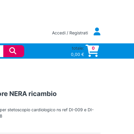
Accedi / Registrati
totale:
0
0,00
€
lore NERA ricambio
per stetoscopio cardiologico ns ref DI-009 e DI-
08