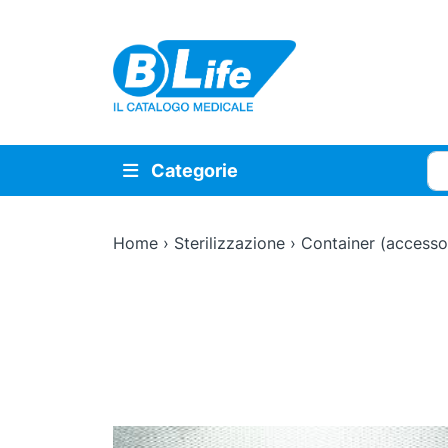
Vai al contenuto principale
Cer
Categorie
Home
›
Sterilizzazione
›
Container (accesso
Zoom