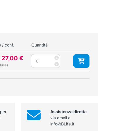
 / conf.
Quantità
Il
Il
Organizzatore
27,00
€
+
€
prezzo
prezzo
lunghezza
-
lusa)
cm
originale
attuale
30
era:
è:
quantità
38,00 €.
27,00 €.
 per
Assistenza diretta
i
via email a
info@BLife.it