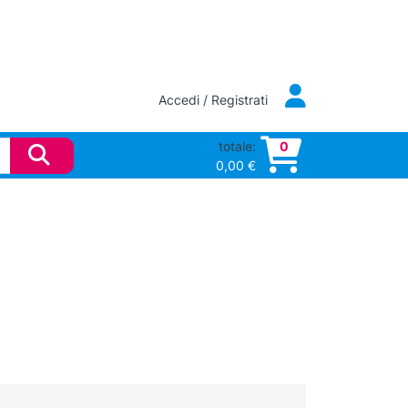
Accedi / Registrati
totale:
0
0,00
€