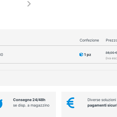
Confezione
Prezzo
38,00
30
1 pz
(iva esc
Consegne 24/48h
Diverse soluzioni
se disp. a magazzino
pagamenti sicur