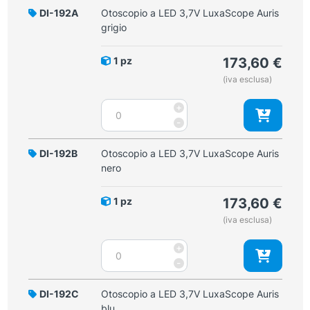
DI-192A
Otoscopio a LED 3,7V LuxaScope Auris
grigio
1 pz
173,60
€
(iva esclusa)
Otoscopio
+
a
-
LED
3,7V
DI-192B
Otoscopio a LED 3,7V LuxaScope Auris
LuxaScope
nero
Auris
grigio
1 pz
173,60
€
quantità
(iva esclusa)
Otoscopio
+
a
-
LED
3,7V
DI-192C
Otoscopio a LED 3,7V LuxaScope Auris
LuxaScope
blu