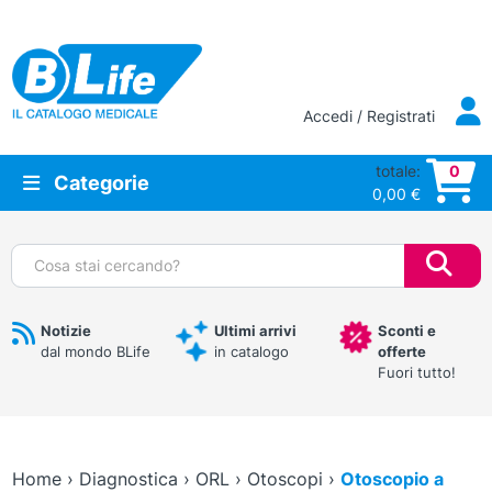
Vai al contenuto principale
Accedi / Registrati
totale:
0
Categorie
0,00
€
Cerca:
Notizie
Ultimi arrivi
Sconti e
dal mondo BLife
in catalogo
offerte
Fuori tutto!
Home
›
Diagnostica
›
ORL
›
Otoscopi
›
Otoscopio a