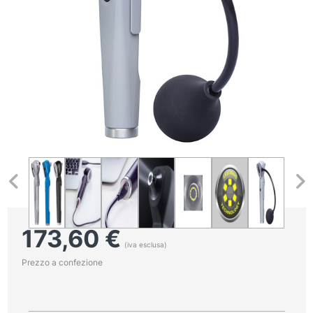
173,60
€
(iva esclusa)
Prezzo a confezione