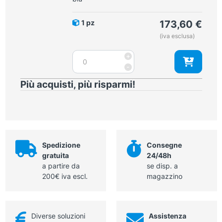
Auris
nero
1 pz
173,60
€
quantità
(iva esclusa)
Otoscopio
+
a
-
LED
Più acquisti, più risparmi!
3,7V
LuxaScope
Auris
blu
quantità
Spedizione
Consegne
gratuita
24/48h
a partire da
se disp. a
200€ iva escl.
magazzino
Diverse soluzioni
Assistenza