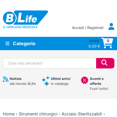
Vai al contenuto principale
Accedi / Registrati
totale:
0
Categorie
0,00
€
Cerca:
Notizie
Ultimi arrivi
Sconti e
dal mondo BLife
in catalogo
offerte
Fuori tutto!
Home
›
Strumenti chirurgici
›
Acciaio-Sterilizzabili
›