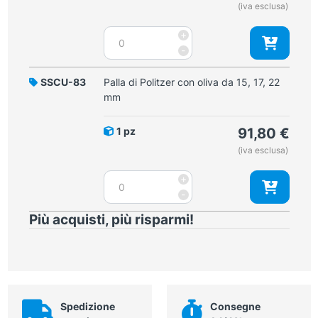
(iva esclusa)
mm
quantità
Palla
+
di
-
Politzer
con
SSCU-83
Palla di Politzer con oliva da 15, 17, 22
oliva
mm
da
22
1 pz
91,80
€
mm
(iva esclusa)
quantità
Palla
+
di
-
Politzer
Più acquisti, più risparmi!
con
oliva
da
15,
17,
22
Spedizione
Consegne
mm