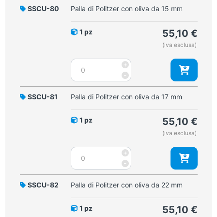
SSCU-80
Palla di Politzer con oliva da 15 mm
1 pz
55,10
€
(iva esclusa)
Palla
+
di
-
Politzer
con
SSCU-81
Palla di Politzer con oliva da 17 mm
oliva
da
1 pz
55,10
€
15
(iva esclusa)
mm
quantità
Palla
+
di
-
Politzer
con
SSCU-82
Palla di Politzer con oliva da 22 mm
oliva
da
1 pz
55,10
€
17