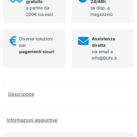
gratuita
24/48h
quantità
a partire da
se disp. a
200€ iva escl.
magazzino
Diverse soluzioni
Assistenza
per
diretta
pagamenti sicuri
via email a
info@BLife.it
Descrizione
Informazioni aggiuntive