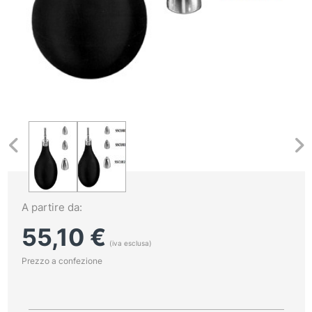
A partire da:
55,10
€
(iva esclusa)
Prezzo a confezione