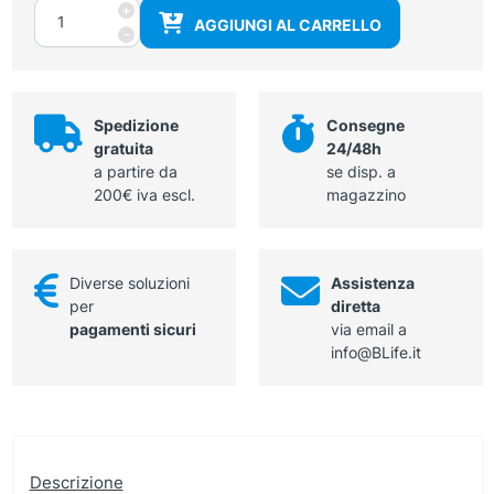
Piantana
+
AGGIUNGI AL CARRELLO
per
-
urologia
quantità
Spedizione
Consegne
gratuita
24/48h
a partire da
se disp. a
200€ iva escl.
magazzino
Diverse soluzioni
Assistenza
per
diretta
pagamenti sicuri
via email a
info@BLife.it
Descrizione