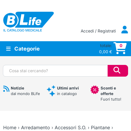
Vai al contenuto principale
Accedi / Registrati
totale:
0
Categorie
0,00
€
Cerca:
Notizie
Ultimi arrivi
Sconti e
dal mondo BLife
in catalogo
offerte
Fuori tutto!
Home
›
Arredamento
›
Accessori S.O.
›
Piantane
›