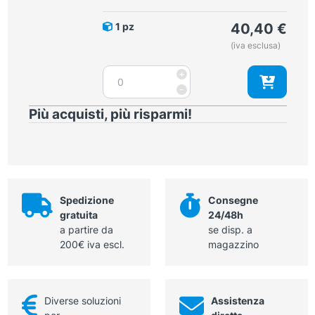
cm
quantità
1 pz
40,40
€
(iva esclusa)
Pinza
+
Bengolea
-
curva
Più acquisti, più risparmi!
26
cm
quantità
Spedizione
Consegne
gratuita
24/48h
a partire da
se disp. a
200€ iva escl.
magazzino
Diverse soluzioni
Assistenza