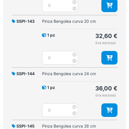
Pinza
+
Bengolea
-
retta
26
SSPI-143
Pinza Bengolea curva 20 cm
cm
quantità
1 pz
32,60
€
(iva esclusa)
Pinza
+
Bengolea
-
curva
20
SSPI-144
Pinza Bengolea curva 24 cm
cm
quantità
1 pz
36,00
€
(iva esclusa)
Pinza
+
Bengolea
-
curva
24
SSPI-145
Pinza Bengolea curva 26 cm