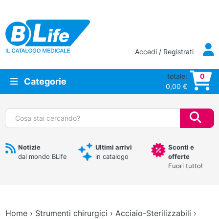
Vai al contenuto principale
Accedi / Registrati
totale:
0
Categorie
0,00
€
Cerca:
Notizie
Ultimi arrivi
Sconti e
dal mondo BLife
in catalogo
offerte
Fuori tutto!
Home
›
Strumenti chirurgici
›
Acciaio-Sterilizzabili
›