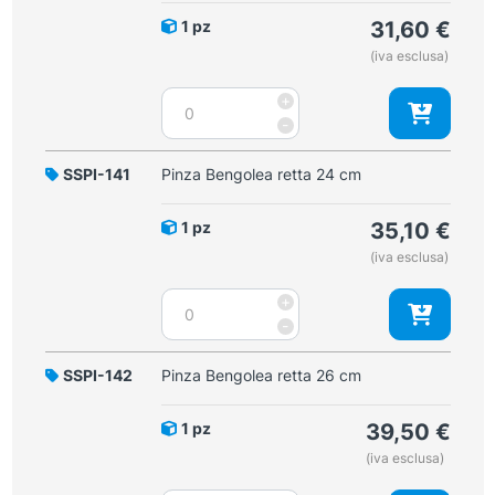
1 pz
31,60
€
(iva esclusa)
Pinza
+
Bengolea
-
retta
20
SSPI-141
Pinza Bengolea retta 24 cm
cm
quantità
1 pz
35,10
€
(iva esclusa)
Pinza
+
Bengolea
-
retta
24
SSPI-142
Pinza Bengolea retta 26 cm
cm
quantità
1 pz
39,50
€
(iva esclusa)