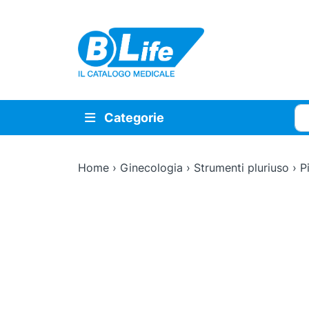
Vai al contenuto principale
Cer
Categorie
Home
›
Ginecologia
›
Strumenti pluriuso
›
P
Zoom