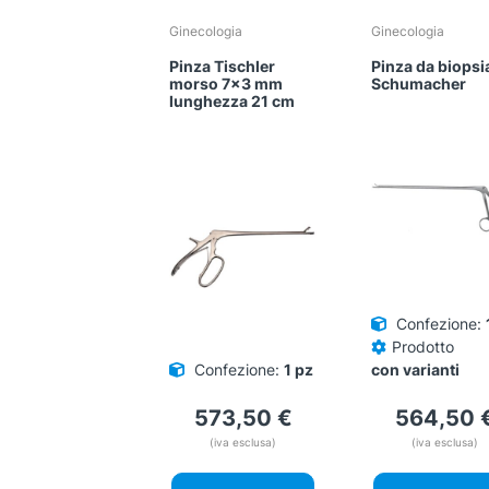
Ginecologia
Ginecologia
Pinza Tischler
Pinza da biopsi
morso 7×3 mm
Schumacher
lunghezza 21 cm
Confezione:
Prodotto
Confezione:
1 pz
con varianti
573,50
€
564,50
(iva esclusa)
(iva esclusa)