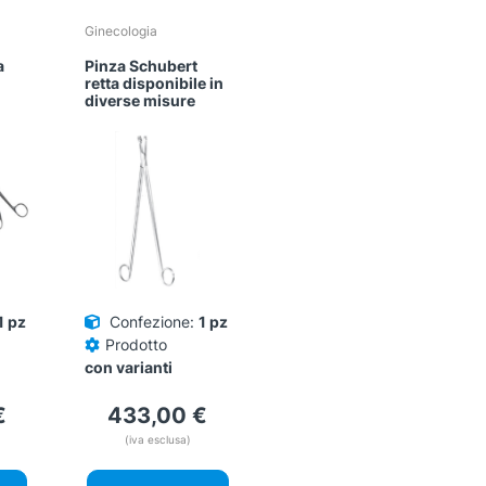
Ginecologia
a
Pinza Schubert
retta disponibile in
diverse misure
1 pz
Confezione:
1 pz
Prodotto
con varianti
€
433,00
€
(iva esclusa)