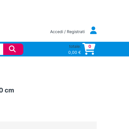
Accedi / Registrati
totale:
0
0,00
€
20 cm