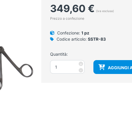
349,60
€
(iva esclusa)
Prezzo a confezione
Confezione:
1 pz
Codice articolo:
SSTR-83
Quantità:
Pinza
+
AGGIUNGI 
biopsia
-
Eppendorfer
20
cm
quantità