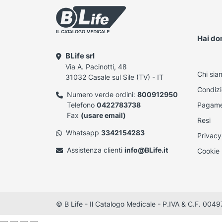
Hai d
BLife srl
Via A. Pacinotti, 48
Chi sia
31032 Casale sul Sile (TV) - IT
Condizi
Numero verde ordini:
800912950
Telefono
0422783738
Pagame
Fax
(usare email)
Resi
Whatsapp
3342154283
Privacy
Assistenza clienti
info@BLife.it
Cookie 
© B Life - Il Catalogo Medicale - P.IVA & C.F. 0