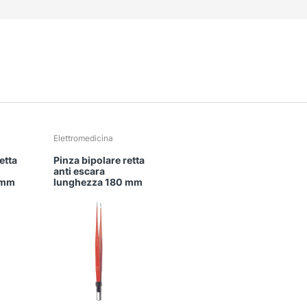
Questo
Elettromedicina
prodotto
etta
Pinza bipolare retta
ha
anti escara
più
 mm
lunghezza 180 mm
varianti.
Le
opzioni
possono
essere
scelte
nella
pagina