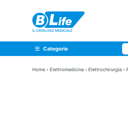
Vai al contenuto principale
Cer
Categorie
Home
›
Elettromedicina
›
Elettrochirurgia
›