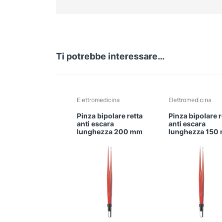
Ti potrebbe interessare…
Questo
Questo
Elettromedicina
Elettromedicina
prodotto
prodotto
Pinza bipolare retta
Pinza bipolare r
ha
ha
anti escara
anti escara
più
più
lunghezza 200 mm
lunghezza 150
varianti.
varianti.
Le
Le
opzioni
opzioni
possono
possono
essere
essere
scelte
scelte
nella
nella
pagina
pagina