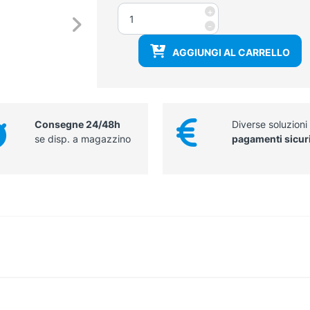
Pinza
+
bipolare
-
retta
AGGIUNGI AL CARRELLO
anti
escara
lunghezza
110
mm
Consegne 24/48h
Diverse soluzioni
quantità
se disp. a magazzino
pagamenti sicur