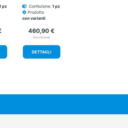
del
1 pz
Confezione:
1 pz
prodotto
Prodotto
con varianti
€
460,90
€
(iva esclusa)
DETTAGLI