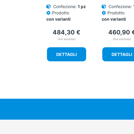
del
del
Confezione:
1 pz
Confezione:
prodotto
prodotto
Prodotto
Prodotto
con varianti
con varianti
484,30
€
460,90
(iva esclusa)
(iva esclusa)
DETTAGLI
DETTAGLI